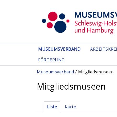
MUSEUMSVERBAND
ARBEITSKRE
FÖRDERUNG
Sie sind hier
Museumsverband
/ Mitgliedsmuseen
Mitgliedsmuseen
Haupt-Reiter
Liste
(aktiver Reiter)
Karte