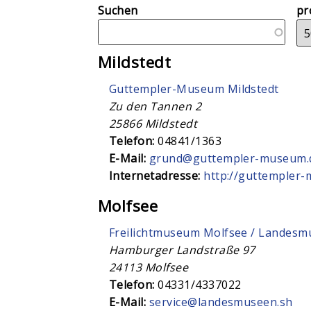
Suchen
pr
Mildstedt
Guttempler-Museum Mildstedt
Zu den Tannen 2
25866
Mildstedt
Telefon:
04841/1363
E-Mail:
grund@guttempler-museum.
Internetadresse:
http://guttempler
Molfsee
Freilichtmuseum Molfsee / Landes
Hamburger Landstraße 97
24113
Molfsee
Telefon:
04331/4337022
E-Mail:
service@landesmuseen.sh