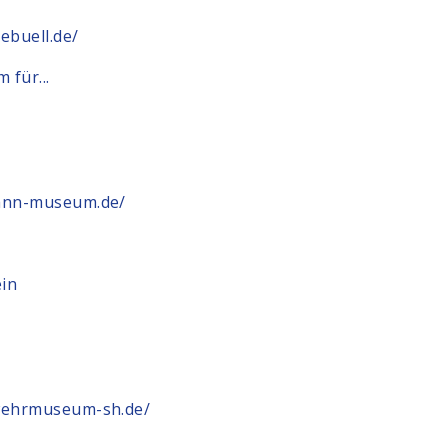
ebuell.de/
für...
ann-museum.de/
in
e
wehrmuseum-sh.de/