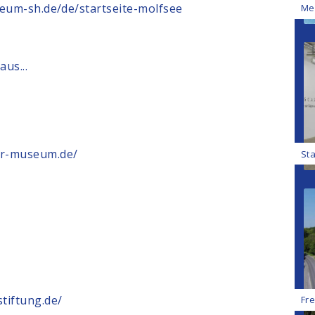
seum-sh.de/de/startseite-molfsee
Me
us...
er-museum.de/
Sta
tiftung.de/
Fr