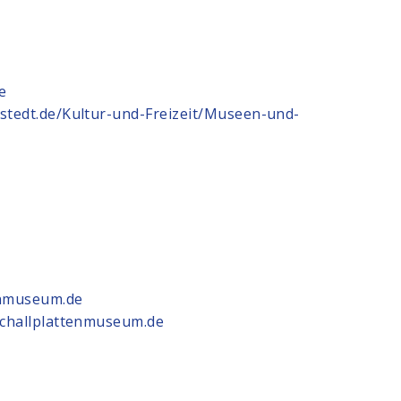
e
stedt.de/Kultur-und-Freizeit/Museen-und-
enmuseum.de
schallplattenmuseum.de