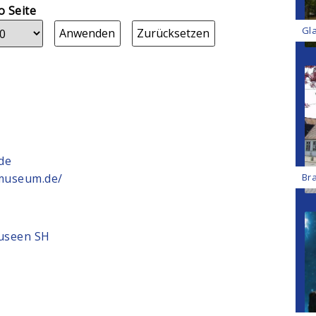
o Seite
Gl
de
Br
-museum.de/
museen SH