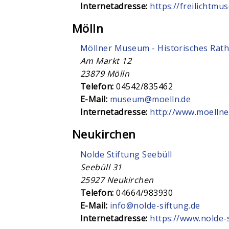
Internetadresse:
https://freilichtmu
Mölln
Möllner Museum - Historisches Ratha
Am Markt 12
23879
Mölln
Telefon:
04542/835462
E-Mail:
museum@moelln.de
Internetadresse:
http://www.moelln
Neukirchen
Nolde Stiftung Seebüll
Seebüll 31
25927
Neukirchen
Telefon:
04664/983930
E-Mail:
info@nolde-siftung.de
Internetadresse:
https://www.nolde-s