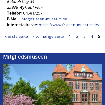
Rebbelstieg 34
25938
Wyk auf Föhr
Telefon:
04681/2571
E-Mail:
info@friesen-museum.de
Internetadresse:
https://www.friesen-museum.de/
Seiten
« erste Seite
‹ vorherige Seite
1
2
3
4
5
Mitgliedsmuseen