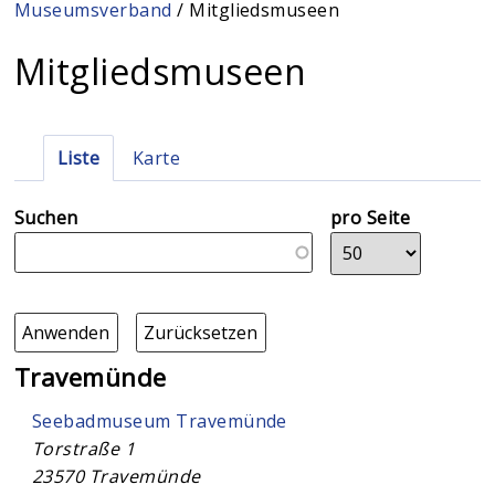
Sie sind hier
Museumsverband
/ Mitgliedsmuseen
Mitgliedsmuseen
Haupt-Reiter
Liste
(aktiver Reiter)
Karte
Suchen
pro Seite
Travemünde
Seebadmuseum Travemünde
Torstraße 1
23570
Travemünde